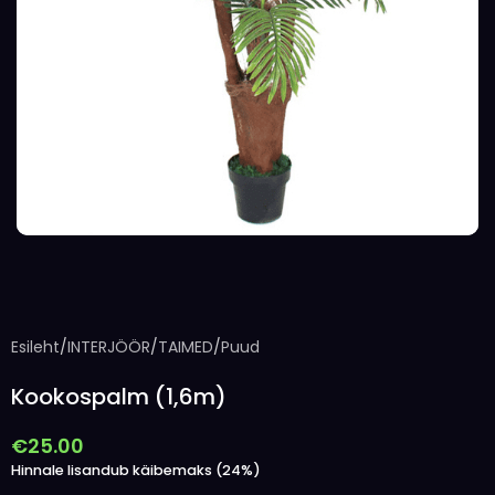
Esileht
/
INTERJÖÖR
/
TAIMED
/
Puud
Kookospalm (1,6m)
€
25.00
Hinnale lisandub käibemaks (24%)