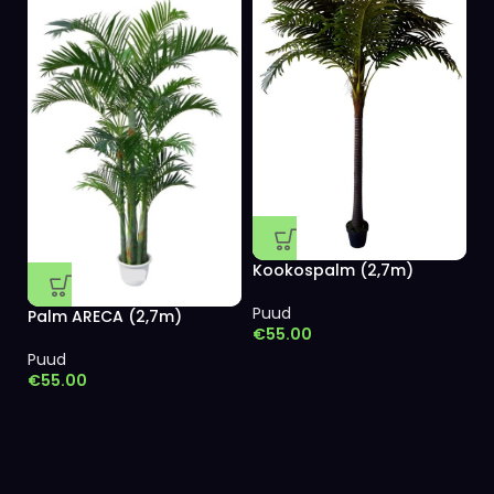
Kookospalm (2,7m)
Puud
Palm ARECA (2,7m)
€
55.00
Puud
€
55.00
R
P
€